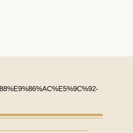
88%88%E9%86%AC%E5%9C%92-